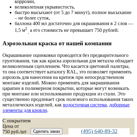
коррозии,
великолепная укрывистость,
быстро высыхают (от 5 до 7 минут), полное высыхание
– не более суток,
баллона 400 мл достаточно для окрашивания в 2 слоя —
2
1,5 м
а его стоимость не превышает 750 рублей.
,
Аэрозольная краска от нашей компании
Окрашивание оцинковки проводится без предварительного
грунтования, так как краска аэрозольная для металла обладает
великолепным сцеплением. Что касается цветовой палитры,
то она соответствует каталогу RAL, это позволяет применять
аэрозоль для нанесения на крепеж при непосредственном
монтаже изделий. Можно применять для закрашивания
царапин в полимерном покрытии, которые могут возникать
при монтаже или использовании продукции из стали. Это
существенно продлевает срок полезного использования таких
металлических изделий, как
водосточная система
,
доборные
элементы для кровли
.
C покрытием
Цена от
(495) 640-89-32
750
руб./шт
Сделать заказ