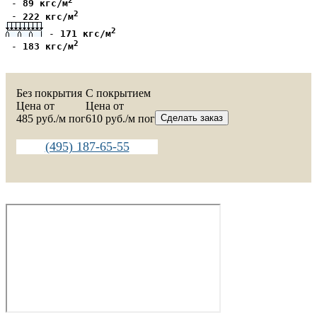
2
 - 
89 кгс/м
2
 - 
222 кгс/м
2
 - 
171 кгс/м
2
 - 
183 кгс/м
Без покрытия
C покрытием
Цена от
Цена от
485
руб./м пог
610
руб./м пог
Сделать заказ
(495) 187-65-55