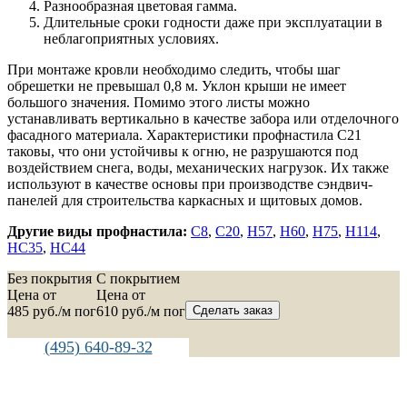
Разнообразная цветовая гамма.
Длительные сроки годности даже при эксплуатации в
неблагоприятных условиях.
При монтаже кровли необходимо следить, чтобы шаг
обрешетки не превышал 0,8 м. Уклон крыши не имеет
большого значения. Помимо этого листы можно
устанавливать вертикально в качестве забора или отделочного
фасадного материала. Характеристики профнастила С21
таковы, что они устойчивы к огню, не разрушаются под
воздействием снега, воды, механических нагрузок. Их также
используют в качестве основы при производстве сэндвич-
панелей для строительства каркасных и щитовых домов.
Другие виды профнастила:
С8
,
С20
,
Н57
,
Н60
,
Н75
,
Н114
,
НС35
,
НС44
Без покрытия
C покрытием
Цена от
Цена от
485
руб./м пог
610
руб./м пог
Сделать заказ
(495) 640-89-32