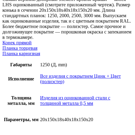
толщина
LHS оцинкованный (смотрите приложенный чертеж). Размер
металла
конька в сечении 20х150х18х40х18х150х20 мм. Длина
0,5
стандартных планок: 1250, 2000, 2500, 3000 мм. Выпускаем
мм,
как оцинкованные изделия, так и с цветным покрытием RAL.
покрытие
Более бюджетное покрытие — полиэстер. Самое прочное и
RAL
долгоживущее покрытие — порошковая окраска с запеканием
(полиэстер)
в термокамере.
Конек прямой
Планка торцевая
Планка карнизная
Габариты
1250 (Д, mm)
Все изделия с покрытием Цинк + Цвет
Исполнение
(полиэстер)
Толщина
Изделия из оцинкованной стали с
металла, мм
толщиной металла 0,5 мм
Параметры, мм
20х150х18х40х18х150х20