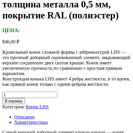
толщина металла 0,5 мм,
покрытие RAL (полиэстер)
ЦЕНА:
846,00
₽
Кровельный конек сложной формы с аббревиатурой LHS —
это прочный доборный оцинкованный элемент, закрывающий
верхнее соединение двух скатов крыши. Конек имеет
увеличенную прочность по сравнению с простым прямым
вариантом.
Конструкция конька LHS имеет 4 ребра жесткости, в то время,
как прямой конек только с одним ребром жесткости.
Количество
товара
В корзину
Конек
Категория:
Конек LHS
LHS
сложный
Описание
оцинкованный,
Характеристики
длина
1,25м,
Самый верхний доборный элемент кровли крыши — конек