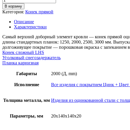
товара
В корзину
Конек
Категория:
Конек прямой
прямой
металлический,
Описание
длина
Характеристики
планки
2м,
Самый верхний доборный элемент кровли — конек прямой оцин
толщина
длины стандартных планок: 1250, 2000, 2500, 3000 мм. Выпус
металла
долгоживущее покрытие — порошковая окраска с запеканием в
0,7
Конек сложный LHS
мм,
Уголковый снегозадержатель
покрытие
Планка карнизная
RAL
(порошок)
Габариты
2000 (Д, mm)
Исполнение
Все изделия с покрытием Цинк + Цвет
Толщина металла, мм
Изделия из оцинкованной стали с толщ
Параметры, мм
20х140х140х20