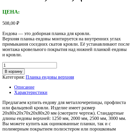
ЦЕНА:
508,00
₽
Ендова — это доборная планка для кровли.
Верхняя планка ендовы монтируется на внутренних углах
примыкания соседних скатов кровли. Её устанавливают после
монтажа кровельного покрытия над нижней планкой ендовы
и кровли.
Количество
товара
В корзину
Планка
Категория:
Планка ендовы верхняя
ендовы
верхняя,
Описание
длина
Характеристики
1,25м,
толщина
Предлагаем купить ендову для металлочерепицы, профлиста
металла
или фальцевой кровли. Изделие имеет размер
0,55
20х80х20х70х20х80х20 мм (смотрите чертеж). Стандартные
мм,
длины ендовы верхней: 1250 мм, 2000 мм, 2500 мм, 3000 мм.
цинк
Вы можете купить как оцинкованные планки, так и с
полимерным покрытием полиэстером или порошковым