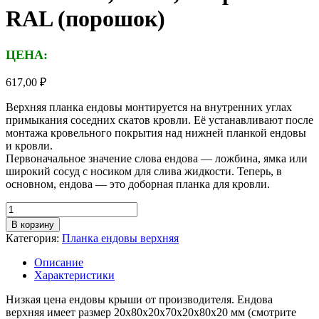
RAL (порошок)
ЦЕНА:
617,00
₽
Верхняя планка ендовы монтируется на внутренних углах
примыкания соседних скатов кровли. Её устанавливают после
монтажа кровельного покрытия над нижней планкой ендовы
и кровли.
Первоначальное значение слова ендова — ложбина, ямка или
широкий сосуд с носиком для слива жидкости. Теперь, в
основном, ендова — это доборная планка для кровли.
Количество
товара
В корзину
Планка
Категория:
Планка ендовы верхняя
ендовы
верхняя,
Описание
длина
Характеристики
1,25м,
толщина
Низкая цена ендовы крыши от производителя. Ендова
металла
верхняя имеет размер 20х80х20х70х20х80х20 мм (смотрите