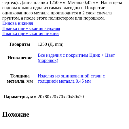
0,45
чертеж). Длина планки 1250 мм. Металл 0,45 мм. Наша цена
мм,
ендовы крыши одна из самых выгодных. Покрытие
покрытие
оцинкованного металла производится в 2 слоя: сначала
RAL
грунтом, а после этого полиэстером или порошком.
(порошок)
Ендова нижняя
Планка примыкания верхняя
Планка примыкания нижняя
Габариты
1250 (Д, mm)
Все изделия с покрытием Цинк + Цвет
Исполнение
(порошок)
Толщина
Изделия из оцинкованной стали с
металла, мм
толщиной металла 0,45 мм
Параметры, мм
20х80х20х70х20х80х20
Похожие