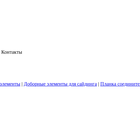
Контакты
элементы
|
Доборные элементы для сайдинга
|
Планка соедините