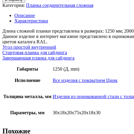
Планка
Категория:
Планка соединительная сложная
соединительная
сложная,
Описание
длина
Характеристики
1,25м,
толщина
Длина сложной планки представлена в размерах: 1250 мм; 200
металла
Данное изделие в интернет магазине представлено в оцинков
0,4
цветов каталога RAL.
мм,
Угол простой внутренний
цинк
Стартовая планка для сайдинга
Завершающая планка для сайдинга
Габариты
1250 (Д, mm)
Исполнение
Все изделия с покрытием Цинк
Толщина металла, мм
Изделия из оцинкованной стали с толщ
Параметры, мм
30х18х20х75х20х18х30
Похожие