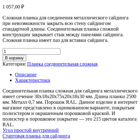
1 057,00
₽
Сложная планка для соединения металлического сайдинга
при невозможности закрыть всю стену сайдингом
стандартной длины. Соединительная планка сложной
конструкции закрывает стык между панелями сайдинга.
Сложная планка имеет паз для вставки сайдинга.
Количество
товара
В корзину
Планка
Категория:
Планка соединительная сложная
соединительная
сложная,
Описание
длина
Характеристики
2,5м,
толщина
Соединительная планка сложная для сайдинга металлического
металла
имеет сечение 30х18х20х75х20х18х30 мм. Длина планки 2500
0,7
мм. Металл 0,7 мм. Порошок RAL. Данное изделие в интернет
мм,
магазине представлено в оцинкованном варианте, покрытым
покрытие
полиэстером и окрашенным порошковой краской. И
RAL
полиэстер и порошковое покрытие — это 215 цветов каталога
(порошок)
RAL.
Угол простой внутренний
Стартовая планка для сайдинга