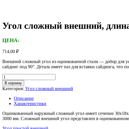
Угол сложный внешний, длина
ЦЕНА:
714,00
₽
Внешний сложный угол из оцинкованной стали — добор для уст
сайдинг под 90°. Деталь имеет паз для вставки сайдинга, что п
Количество
товара
В корзину
Угол
Категория:
Угол сложный внешний
сложный
внешний,
Описание
длина
Характеристики
2,5м,
толщина
Оцинкованный наружный сложный угол имеет сечение 30х18х20
металла
3000 мм. Сложный внешний угол представлен в оцинкованном
0,4
мм,
Угол простой внешний