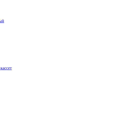
ый
кассет