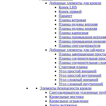
Доборные элементы для кровли
Конек LHS
Конек прямой
Парапет
Планка ветровая
Планка ендовы верхняя
Планка ендовы нижняя
Планка карнизная
Планка примыкания верхняя
Планка примыкания нижняя
Планка снегозадержателя
Доборные элементы для сайдинга
Планка завершающая проста
Планка соединительная прос
Планка соединительная сло
Стартовая планка
Угол простой внешний
Угол простой внутренний
Угол сложный внешний
Угол сложный внутренний
Элементы безопасности кровли
Снегозадержатели усиленные тру
Кровельные мостики
Кровельное ограждение
Зонты вытяжные