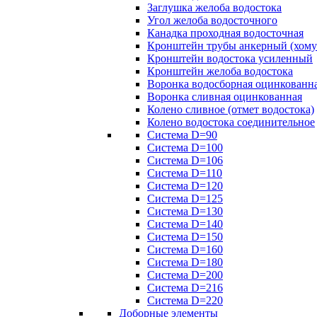
Заглушка желоба водостока
Угол желоба водосточного
Канадка проходная водосточная
Кронштейн трубы анкерный (хому
Кронштейн водостока усиленный
Кронштейн желоба водостока
Воронка водосборная оцинкованн
Воронка сливная оцинкованная
Колено сливное (отмет водостока)
Колено водостока соединительное
Система D=90
Система D=100
Система D=106
Система D=110
Система D=120
Система D=125
Система D=130
Система D=140
Система D=150
Система D=160
Система D=180
Система D=200
Система D=216
Система D=220
Доборные элементы