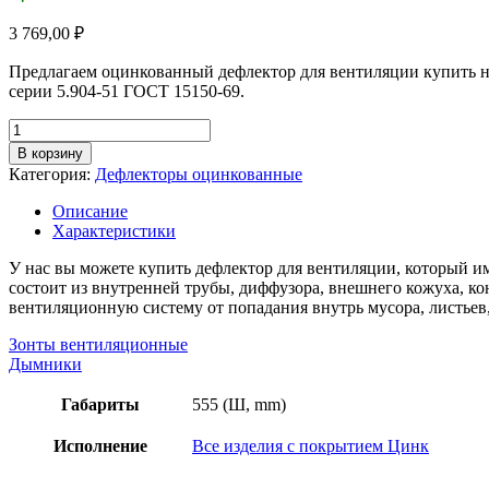
3 769,00
₽
Предлагаем оцинкованный дефлектор для вентиляции купить н
серии 5.904-51 ГОСТ 15150-69.
Количество
товара
В корзину
Дефлектор
Категория:
Дефлекторы оцинкованные
для
вентиляции
Описание
355/555
Характеристики
мм
У нас вы можете купить дефлектор для вентиляции, который и
состоит из внутренней трубы, диффузора, внешнего кожуха, к
вентиляционную систему от попадания внутрь мусора, листьев
Зонты вентиляционные
Дымники
Габариты
555 (Ш, mm)
Исполнение
Все изделия с покрытием Цинк