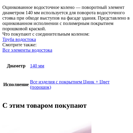
мм,
окраска
Оцинкованное водосточное колено — поворотный элемент
RAL
диаметром 140 мм используется для поворота водосточного
(порошок)
стояка при обходе выступов на фасаде здания. Представлено в
оцинкованном исполнении с полимерным покрытием
порошковой краской.
Что покупают с соединительным коленом:
Труба водостока
Смотрите также:
Все элементы водостока
Диаметр
140 мм
Все изделия с покрытием Цинк + Цвет
Исполнение
(порошок)
С этим товаром покупают