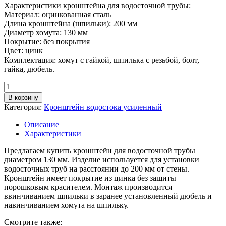
Характеристики кронштейна для водосточной трубы:
Материал: оцинкованная сталь
Длина кронштейна (шпильки): 200 мм
Диаметр хомута: 130 мм
Покрытие: без покрытия
Цвет: цинк
Комплектация: хомут с гайкой, шпилька с резьбой, болт,
гайка, дюбель.
Количество
товара
В корзину
Кронштейн
Категория:
Кронштейн водостока усиленный
трубы
со
Описание
шпилькой
Характеристики
200
мм,
Предлагаем купить кронштейн для водосточной трубы
D
диаметром 130 мм. Изделие используется для установки
130
водосточных труб на расстоянии до 200 мм от стены.
мм,
Кронштейн имеет покрытие из цинка без защиты
цинк
порошковым красителем. Монтаж производится
ввинчиванием шпильки в заранее установленный дюбель и
навинчиванием хомута на шпильку.
Смотрите также: