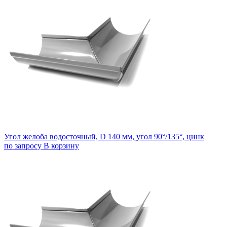
Угол желоба водосточный, D 140 мм, угол 90°/135°, цинк
по запросу
В корзину