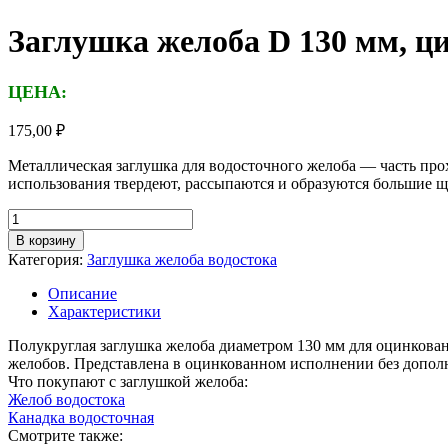
Заглушка желоба D 130 мм, ц
ЦЕНА:
175,00
₽
Металлическая заглушка для водосточного желоба — часть про
использования твердеют, рассыпаются и образуются большие щ
Количество
товара
В корзину
Заглушка
Категория:
Заглушка желоба водостока
желоба
D
Описание
130
Характеристики
мм,
цинк
Полукруглая заглушка желоба диаметром 130 мм для оцинкован
желобов. Представлена в оцинкованном исполнении без допол
Что покупают с заглушкой желоба:
Желоб водостока
Канадка водосточная
Смотрите также: