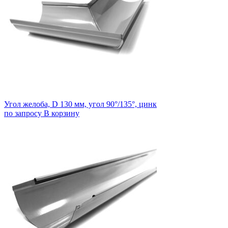
Угол желоба, D 130 мм, угол 90°/135°, цинк
по запросу
В корзину