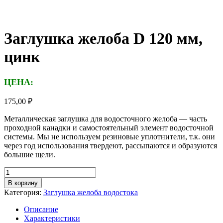
Заглушка желоба D 120 мм,
цинк
ЦЕНА:
175,00
₽
Металлическая заглушка для водосточного желоба — часть
проходной канадки и самостоятельный элемент водосточной
системы. Мы не используем резиновые уплотнители, т.к. они
через год использования твердеют, рассыпаются и образуются
большие щели.
Количество
товара
В корзину
Заглушка
Категория:
Заглушка желоба водостока
желоба
D
Описание
120
Характеристики