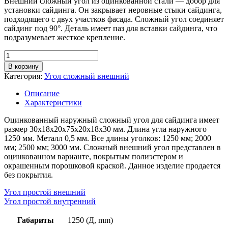
Внешний сложный угол из оцинкованной стали — добор для
установки сайдинга. Он закрывает неровные стыки сайдинга,
подходящего с двух участков фасада. Сложный угол соединяет
сайдинг под 90°. Деталь имеет паз для вставки сайдинга, что
подразумевает жесткое крепление.
Количество
товара
В корзину
Угол
Категория:
Угол сложный внешний
сложный
внешний,
Описание
длина
Характеристики
1,25м,
толщина
Оцинкованный наружный сложный угол для сайдинга имеет
металла
размер 30х18х20х75х20х18х30 мм. Длина угла наружного
0,5
1250 мм. Металл 0,5 мм. Все длины уголков: 1250 мм; 2000
мм,
мм; 2500 мм; 3000 мм. Сложный внешний угол представлен в
цинк
оцинкованном варианте, покрытым полиэстером и
окрашенным порошковой краской. Данное изделие продается
без покрытия.
Угол простой внешний
Угол простой внутренний
Габариты
1250 (Д, mm)