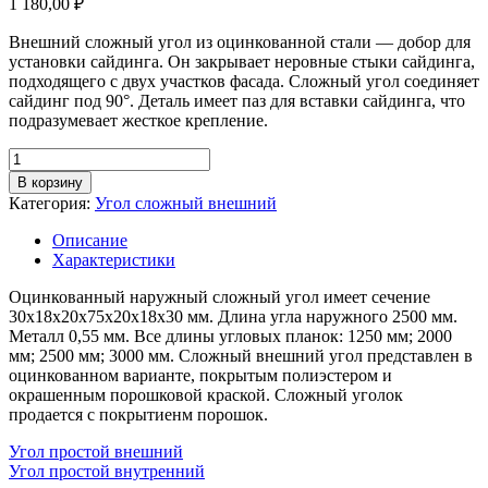
1 180,00
₽
Внешний сложный угол из оцинкованной стали — добор для
установки сайдинга. Он закрывает неровные стыки сайдинга,
подходящего с двух участков фасада. Сложный угол соединяет
сайдинг под 90°. Деталь имеет паз для вставки сайдинга, что
подразумевает жесткое крепление.
Количество
товара
В корзину
Угол
Категория:
Угол сложный внешний
сложный
внешний,
Описание
длина
Характеристики
2,5м,
толщина
Оцинкованный наружный сложный угол имеет сечение
металла
30х18х20х75х20х18х30 мм. Длина угла наружного 2500 мм.
0,55
Металл 0,55 мм. Все длины угловых планок: 1250 мм; 2000
мм,
мм; 2500 мм; 3000 мм. Сложный внешний угол представлен в
покрытие
оцинкованном варианте, покрытым полиэстером и
RAL
окрашенным порошковой краской. Сложный уголок
(порошок)
продается с покрытиенм порошок.
Угол простой внешний
Угол простой внутренний