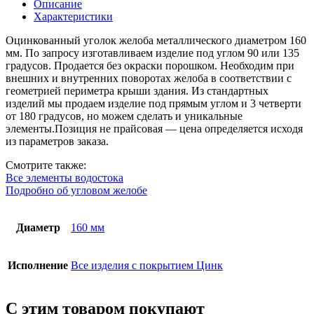
металлического
Описание
,
Характеристики
D
160
Оцинкованный уголок желоба металлического диаметром 160
мм,
мм. По запросу изготавливаем изделие под углом 90 или 135
угол
градусов. Продается без окраски порошком. Необходим при
90°/135°,
внешних и внутренних поворотах желоба в соответствии с
цинк
геометрией периметра крыши здания. Из стандартных
изделий мы продаем изделие под прямым углом и 3 четверти
от 180 градусов, но можем сделать и уникальные
элементы.Позиция не прайсовая — цена определяется исходя
из параметров заказа.
Смотрите также:
Все элементы водостока
Подробно об угловом желобе
Диаметр
160 мм
Исполнение
Все изделия с покрытием Цинк
С этим товаром покупают